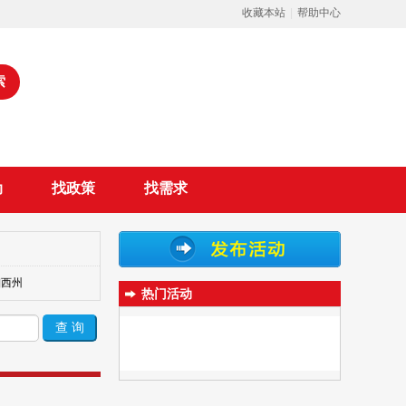
收藏本站
|
帮助中心
索
动
找政策
找需求
湘西州
热门活动