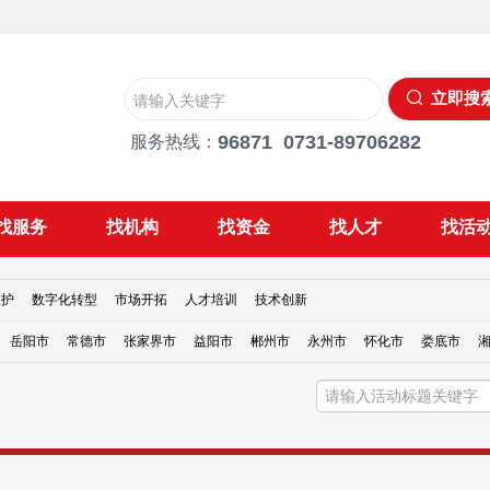
立即搜
96871 0731-89706282
服务热线：
找服务
找机构
找资金
找人才
找活
保护
数字化转型
市场开拓
人才培训
技术创新
岳阳市
常德市
张家界市
益阳市
郴州市
永州市
怀化市
娄底市