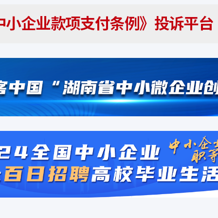
醴陵市贺家桥
烟花爆竹静电防
长沙佳璐环保
注册机构成功
凌之迅
成功对