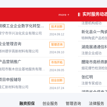
运营服务
郴州市人才集
实时服务动
more +
注册机构成功
新化县众一陶
规模工业企业数字化转型需求
技术创新
特种陶瓷产品检
常宁市华兴冶化实业有限公司
2024.09.12
湖南展通通信
企业管理咨询
管理咨询
注册企业成功
郴州德宇高新材料有限公司
2024.09.10
醴陵市南桥燕
烟花爆竹检测检
产品营销推广
市场开拓
衡阳市衡木创业基地服务有限公司
张红明
2024.09.05
注册专家成功
项目申报辅导
创业创新
湖南省合盛电
佳汇新材料有限公司
2024.07.24
特种陶瓷产品检
娄底市金鑫工
融资担保
创业服务
管理咨询
法律服务
注册企业成功