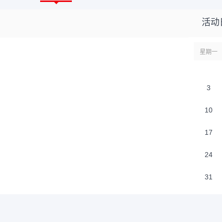
醴陵市贺家桥
活动
烟花爆竹静电防
长沙佳璐环保
星期一
注册机构成功
凌之迅
成功对
3
运营服务
郴州市人才集
10
注册机构成功
17
新化县众一陶
特种陶瓷产品检
24
湖南展通通信
31
注册企业成功
醴陵市南桥燕
烟花爆竹检测检