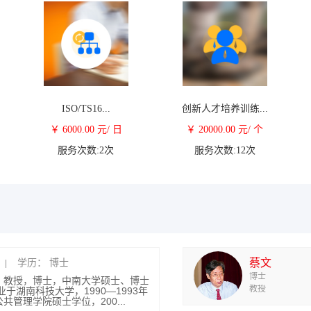
ISO/TS16...
创新人才培养训练...
￥ 6000.00 元/ 日
￥ 20000.00 元/ 个
服务次数:2次
服务次数:12次
工程院院士，教授...
技师
学历： 博士
学历： 博士
学历： 博士
学历： 博士
学历： 博士
学历： 博士
学历： 博士
学历： 中专
学历： 博士
蔡文
|
|
|
|
|
|
|
博士
士1956年毕业于中南矿冶学院选矿
务院政府特殊津贴专家。湖南华菱湘
研究员，广东工业大学可拓学与创新
，研究员，教授、博导。1964年毕
Education) 华南理工大学工商管理
教授具有多年企业管理咨询与资本运
公共管理学院党委书记 教授 博导
，教授，博士，中南大学硕士、博士
学商学院高层管理教育中心主任、教
教授
到长沙矿冶院工作，现任长沙矿冶院教
接顾问，湖南省焊接协会监事长，党
中国人工智能学会可拓学专业委员会
教授毕生研究并开创了中国人自己的
，博士，2008.06 中南工业大学
任职于海通证券西南分公司、深圳同
业于湖南科技大学，1990—1993年
博士生导师，美国Duke
省内外企业、事业单位、政府机关进
，1995年5月当选为中国...
七届全国人大代表。
能学会常务理事，广东省未来预测研
学...
限公司（国内第一批私募基金管理公
管理学院硕士学位，200...
ty of Hous...
、公益性服务。