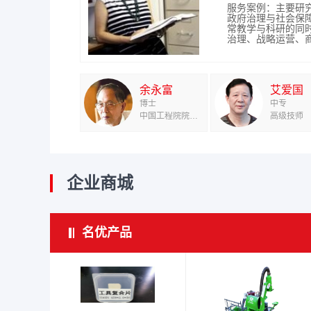
究会副...
司），...
服务案例：2000
服务案例：主持了
服务案例：近几年
服务案例：项目 [1] 
服务案例：主要研
服务案例：中国证
影响高炉炼铁效益
首都钢铁公司制氧
服务案例：杨教授
可拓学广泛应用与
“广东省中山物资集团
服务案例：唐教授
政府治理与社会保
省国有资产监督管
前应以提高铁精矿
焊工艺创新，帮助解
产品创新发明、企
可拓学从纯学术范
2014.08-20...
金融资本的管理咨
常教学与科研的同
南中烟、华盛集团
国铁矿山选矿出现了新
板上密集施焊难题。 .
为企业带来了发明
明创造者，提供了一
市公司进行股权设
治理、战略运营、商.
训。
取得了良好的社会效
余永富
艾爱国
博士
中专
中国工程院院士，教授级高工，博士生导师
高级技师
企业商城
名优产品