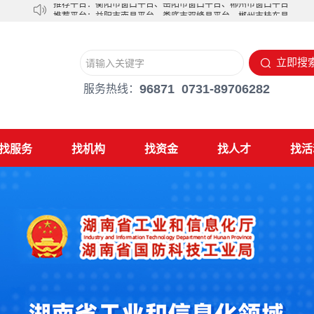
推荐平台：
益阳市南县平台
、
娄底市双峰县平台
、
郴州市桂东县平台...
立即搜
96871 0731-89706282
服务热线：
找服务
找机构
找资金
找人才
找活