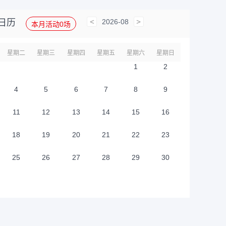
琥玛花炮厂
成功对接了
交易
日历
2026-08
本月活动0场
范技术服务
科技有限公司
注册
星期二
星期三
星期四
星期五
星期六
星期日
1
2
接了
交易
4
5
6
7
8
9
团有限公司
11
12
13
14
15
16
注册
18
19
20
21
22
23
瓷有限公司
成功对接了
交易
验检测
25
26
27
28
29
30
科技有限公司
注册
鹏花炮厂
成功对接了
交易
验