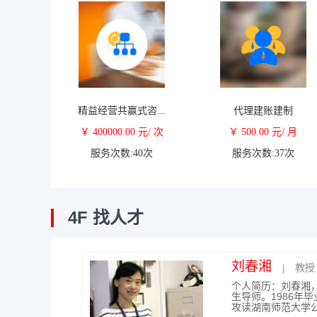
精益经营共赢式咨...
代理建账建制
￥ 400000.00 元/ 次
￥ 500.00 元/ 月
服务次数:40次
服务次数:37次
4F 找人才
余永富
艾爱国
杨春燕
蔡文
曾萍
唐英凯
刘新庚
刘春湘
张运生
教授
教授
中国
高级
教授
教授
教授
教授
教授
|
|
|
|
|
|
|
|
|
|
|
个人简历：余永富院
个人简历：享受国
个人简历：杨春燕
个人简历：蔡文老师
个人简历：教育经历(
个人简历：唐英凯
个人简历：中南大学
个人简历：刘春湘
个人简历：中南大
系，1956年分配
潭钢铁有限公司焊
方法研究所所长，
业于中山大学。蔡
学院，管理科学与工程
作实操经验，早年
生导师。1986年毕
授、博士、博士后、
服务案例：为众多
授级高工、博士生导师
的十五大代表，第
主任，中国人工智
学科《可拓学》。
工商管理学院，管理科
创伟业创业投资有
攻读湖南师范大学公共
University、Universi
行课题研究、咨询