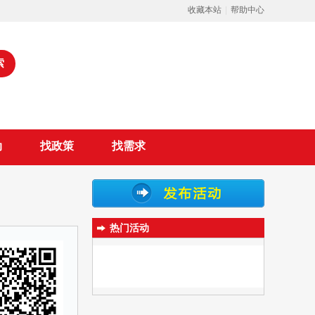
收藏本站
|
帮助中心
索
动
找政策
找需求
热门活动